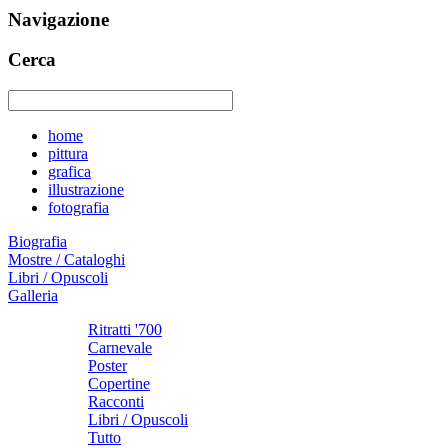
Navigazione
Cerca
home
pittura
grafica
illustrazione
fotografia
Biografia
Mostre / Cataloghi
Libri / Opuscoli
Galleria
Ritratti '700
Carnevale
Poster
Copertine
Racconti
Libri / Opuscoli
Tutto