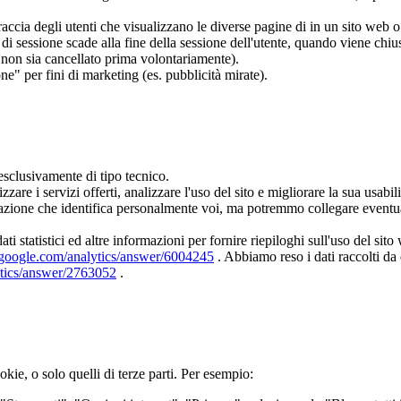
traccia degli utenti che visualizzano le diverse pagine di in un sito we
di sessione scade alla fine della sessione dell'utente, quando viene chi
 non sia cancellato prima volontariamente).
e" per fini di marketing (es. pubblicità mirate).
esclusivamente di tipo tecnico.
are i servizi offerti, analizzare l'uso del sito e migliorare la sua usabili
azione che identifica personalmente voi, ma potremmo collegare eventual
i statistici ed altre informazioni per fornire riepiloghi sull'uso del s
t.google.com/analytics/answer/6004245
. Abbiamo reso i dati raccolti da
ytics/answer/2763052
.
kie, o solo quelli di terze parti. Per esempio: