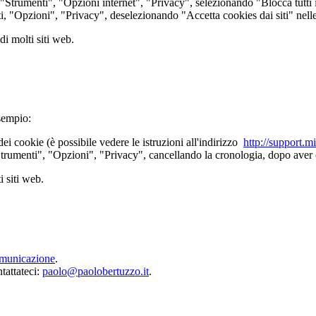
nu "Strumenti", "Opzioni internet", "Privacy", selezionando "Blocca tutti
ti, "Opzioni", "Privacy", deselezionando "Accetta cookies dai siti" nell
di molti siti web.
esempio:
ei cookie (è possibile vedere le istruzioni all'indirizzo
http://support.
"Strumenti", "Opzioni", "Privacy", cancellando la cronologia, dopo aver 
i siti web.
municazione
.
ntattateci:
paolo@paolobertuzzo.it
.