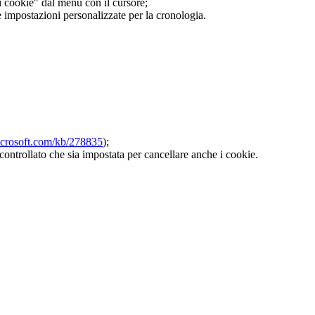
 i cookie" dal menu con il cursore;
e impostazioni personalizzate per la cronologia.
microsoft.com/kb/278835
);
controllato che sia impostata per cancellare anche i cookie.