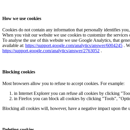
How we use cookies
Cookies do not contain any information that personally identifies you,
When you visit our website we use cookies to customize the services of
To analyse the use of this website we use Google Analytics, that gener
available at:
https://support.google.com/analytics/answer/6004245
. We
https://support.google.com/analytics/answer/2763052
.
Blocking cookies
Most browsers allow you to refuse to accept cookies. For example:
in Internet Explorer you can refuse all cookies by clicking "Too
in Firefox you can block all cookies by clicking "Tools", "Opt
Blocking all cookies will, however, have a negative impact upon the u
Deleting cookies